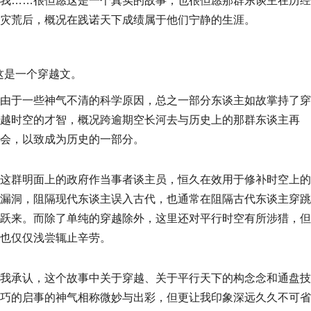
我……很但愿这是一个真实的故事，也很但愿那群东谈主在历经
灾荒后，概况在践诺天下成绩属于他们宁静的生涯。
这是一个穿越文。
由于一些神气不清的科学原因，总之一部分东谈主如故掌持了穿
越时空的才智，概况跨逾期空长河去与历史上的那群东谈主再
会，以致成为历史的一部分。
这群明面上的政府作当事者谈主员，恒久在效用于修补时空上的
漏洞，阻隔现代东谈主误入古代，也通常在阻隔古代东谈主穿跳
跃来。而除了单纯的穿越除外，这里还对平行时空有所涉猎，但
也仅仅浅尝辄止辛劳。
我承认，这个故事中关于穿越、关于平行天下的构念念和通盘技
巧的启事的神气相称微妙与出彩，但更让我印象深远久久不可省