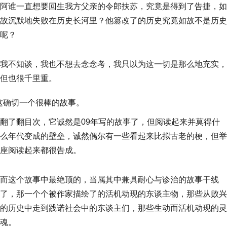
阿谁一直想要回生我方父亲的令郎扶苏，究竟是得到了告捷，如
故沉默地失败在历史长河里？他篡改了的历史究竟如故不是历史
呢？
我不知谈，我也不想去念念考，我只以为这一切是那么地充实，
但也很千里重。
这确切一个很棒的故事。
翻了翻目次，它诚然是09年写的故事了，但阅读起来并莫得什
么年代变成的壁垒，诚然偶尔有一些看起来比拟古老的梗，但举
座阅读起来都很告成。
而这个故事中最绝顶的，当属其中兼具耐心与诊治的故事干线
了，那一个个被作家描绘了的活机动现的东谈主物，那些从败兴
的历史中走到践诺社会中的东谈主们，那些生动而活机动现的灵
魂。