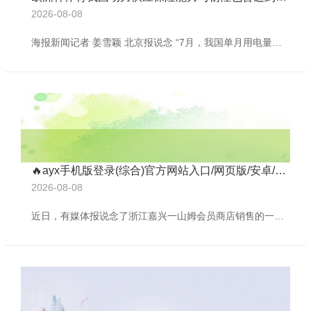
2026-08-08
海报新闻记者 姜雪颖 北京报说念 “7月，我国单月用电量初度打破1万亿千瓦时大关，这1万亿什么观念呢？尽头于日本全年的用电量总额。” 8月26日，国度发展改进委党构成员、国度动力局局长王宏志在国新办发布会上先容了上述情况，他暗示，刚刚昔日的“七下八上”，宇宙阅历了大限度高温、暴雨洪涝和台风等极点当然天气，同期我国经济合手续回升向好，对动力保供建议更高条款。咫尺迎峰度夏基本遗弃，我国电力供应安妥有序，不错说，动力保险“嘱咐了峰、兜住了底”。 王宏志暗示，总体看，我国动力供应保险能力与韧性也曾达到
🔥ayx手机版登录(综合)官方网站入口/网页版/安卓/电脑版况且配料表也存在加贴举止-🔥ayx手机版登录(综合)官方网站入口/网页版/安卓/电脑版
2026-08-08
近日，有媒体报说念了浙江嘉兴一山姆会员商店销售的一款名为“蟹四宝蟹黄面”的商品存在表里三重包装标签不一致的情况，况且配料表也存在加贴举止，报说念引起了市民的凡俗温雅和商榷，商场监管部门也介入拜谒。 当事东说念主潘先生暗示，他从山姆超市买回“蟹四宝蟹黄面”，发现外包装和内包装上写的是“手工干碱面”，里面装面条的小包装上写的是“非遗手工日晒面（生干面）”，配料表上又没写含食用碱。“我还发现最外层纸壳包装上的配料表标签是自后加贴的，撕开这张加贴的标签后，原标签食物称呼是“手工干碱面（生干面）。” 二