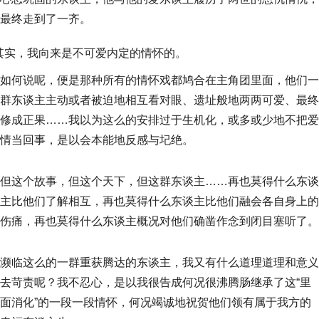
最终走到了一齐。
其实，我向来是不可爱内定的情怀的。
如何说呢，便是那种所有的情怀戏都鸠合在主角团里面，他们一
群东谈主主动或者被迫地相互看对眼、遗址般地两两可爱、最终
修成正果……我以为这么的安排过于生机化，或多或少地不把爱
情当回事，是以会本能地反感与圮绝。
但这个故事，但这个天下，但这群东谈主……再也莫得什么东谈
主比他们了解相互，再也莫得什么东谈主比他们融会各自身上的
伤痛，再也莫得什么东谈主概况对他们确凿作念到闭目塞听了。
濒临这么的一群重获腾达的东谈主，我又有什么道理道理和意义
去苛责呢？我不忍心，是以我很告成何况很沸腾肠继承了这“里
面消化”的一段一段情怀，何况竭诚地祝贺他们领有属于我方的