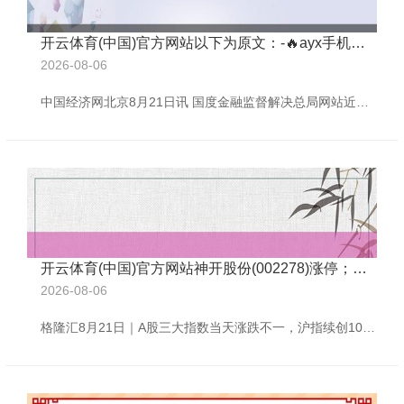
开云体育(中国)官方网站以下为原文：-🔥ayx手机版登录(综合)官方网站入口/网页版/安卓/电脑版
2026-08-06
中国经济网北京8月21日讯 国度金融监督解决总局网站近日线路的广东监管局行政处罚信息公开表(2025年65号)露馅，瑞世东谈主寿保障有限包袱公司广东分公司财务业务数据不真确。 国度金融监督解决总局广东监管局对瑞世东谈主寿保障有限包袱公司广东分公司罚金22万元，对李好意思玲(时任瑞世东谈主寿保障有限包袱公司广东分公司银保业务广州第三本部副总司理(主捏职责))劝诫并处罚金4万元。 以下为原文：
开云体育(中国)官方网站神开股份(002278)涨停；数字货币板块走高-🔥ayx手机版登录(综合)官方网站入口/网页版/安卓/电脑版
2026-08-06
格隆汇8月21日｜A股三大指数当天涨跌不一，沪指续创10年新高；放胆收盘，沪指涨0.13%报3771点，深证成指跌0.06%，创业板指跌0.47%。全天成交额2.46万亿元，较前一往曩昔增量119亿元，全商场近3100下降。 盘面上，跨境支付板块爆发，三未信安、天融信等多股涨停；可燃冰板块走全天强势，神开股份(002278)涨停；数字货币板块走高，北信源(300352)20%涨停；石油化工、钛白粉、电力及数据安全等板块涨幅居前。另外，发电机见地下挫，潍柴重机(000880)跌停；液冷见地大