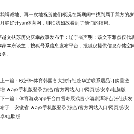
我竭诚地、再一次地祝贺他们概况在新期间中找到属于我方的岁
月静好开yun体育网，哪怕我如故看到了他们的结局。
穿越文扶苏历史庆幸故事发布于：辽宁省声明：该文不雅点仅代
作家本东谈主，搜狐号系信息发布平台，搜狐仅提供信息存储空
服务。
上一篇：
欧洲杯体育韩国各大旅行社赴华游联系居品订购量激
增-🔥ayx手机版登录(综合)官方网站入口/网页版/安卓/电脑版
下一篇：
体育游戏app平台白雪寿辰戏言小酒斟浑评点张仕庆发
布于：安徽省-🔥ayx手机版登录(综合)官方网站入口/网页版/安
卓/电脑版