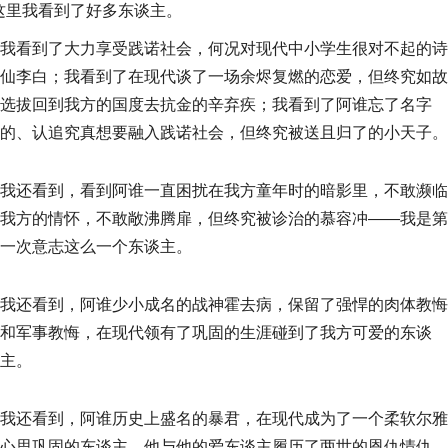
这里我看到了好多东谈主。
我看到了大力享受践诺社会，何况对现代中小学生很对不起的诗
仙李白；我看到了在现代谈了一场余烬复燃的恋爱，但终究如故
选拔回到我方的国度去抗金的辛弃疾；我看到了阿谁忘了名字
的、认追究真想要融入践诺社会，但终究被送且归了的小天子。
我还看到，看到阿谁一直困扰在我方童年时的暗影里，不敢濒临
我方的情怀，不敢敞沸腾扉，但终究被诊治的慕容冲——我是第
一次意志这么一个东谈主。
我还看到，阿谁少小成名的战神霍去病，保留了强悍的肉体教悔
和军事教悔，在现代领有了巩固的生涯碰到了我方可爱的东谈
主。
我还看到，阿谁历史上盛名的暴君，在现代成为了一个柔软尔雅
心思巩固的东谈主，他与他的爱东谈主履历了两世的恩仇情仇，