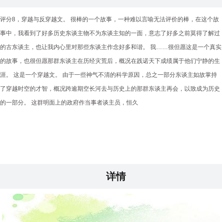
评分8，穿越与反穿越文。 很棒的一个故事，一种难以言喻无法评价的棒，在这个故
事中，我看到了好多历史东谈主物不为东谈主知的一面，意志了好多之前莫得了解过
的古东谈主，也让我内心里对那些东谈主作念好多和谐。 我……很但愿这是一个真实
的故事，也很但愿那群东谈主在历经灾荒后，概况在践诺天下成绩属于他们宁静的生
涯。 这是一个穿越文。 由于一些神气不清的科学原因，总之一部分东谈主如故掌持
了穿越时空的才智，概况跨逾期空长河去与历史上的那群东谈主再会，以致成为历史
的一部分。 这群明面上的政府作当事者谈主员，恒久
详情