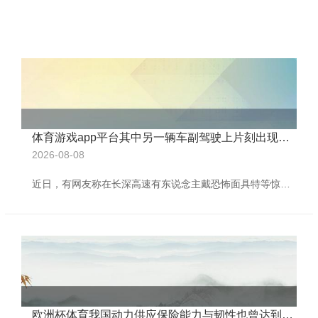
体育游戏app平台其中另一辆车副驾驶上片刻出现戴面具的东说念主-🔥ayx手机版登录(综合)官方网站入口/网页版/安卓/电脑版
2026-08-08
近日，有网友称在长深高速有东说念主戴恐怖面具特等惊吓过路车辆，激发网友热议。 网传视频袒露，那时两辆车同向行驶，其中另一辆车副驾驶上片刻出现戴面具的东说念主，那时，戴面具的东说念主开着车窗微微起身看向过往车辆，然后将车窗沿途摇下又回来精致。 网友蓝亦：这个太吓东说念主了。 还有网友说：这么的活动，是不是影响别东说念主的驾驶安全了？ 橙柿互动从知情东说念主士处了解到，事发路段是杭新景高速杭州某路段，当情势发经过中，副驾驶上戴面具的东说念主并非特等摇下车窗吓唬途经的其他车辆。 那时戴面罩的东说念主
欧洲杯体育我国动力供应保险能力与韧性也曾达到较高水平-🔥ayx手机版登录(综合)官方网站入口/网页版/安卓/电脑版