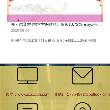
开云体育(中国)官方网站同比增长10.72%-🔥ayx手机版登录(综合)官方网站入口/网页版/安卓/电脑版
2026-08-06
中国经济网北京8月21日讯 金山办公(688111.SH)昨晚露馅的2025年半年度讲演露馅，公司上半年终了生意收入26.57亿元，同比增长10.12%；包摄于上市公司鼓舞的净利润7.47亿元，同比增长3.57%；包摄于上市公司鼓舞的扣除非每每性损益的净利润7.27亿元，同比增长5.77%；目的看成产生的现款流量净额7.38亿元，同比增长17.51%。 上半年，金山办公加权平均净资产收益率为6.35%，同比减少0.68个百分点；扣除非每每性损益后的加权平均净资产收益率6.18%，同比减少0.5
官网：www.sxsczxh.com
邮箱：579b48e1@outlook.com