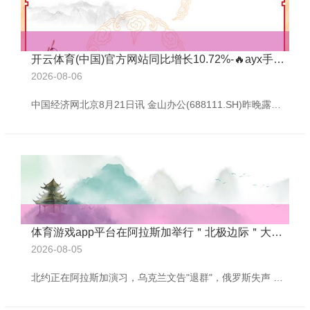
开云体育(中国)官方网站同比增长10.72%-🔥ayx手机版登录(综合)官方网站入口/网页版/安卓/电脑版
2026-08-06
中国经济网北京8月21日讯 金山办公(688111.SH)昨晚露馅的2025年半年度讲演露馅，公司上半年终了生意收入26.57亿元，同比增长10.12%；包摄于上市公司鼓舞的净利润7.47亿元，同比增长3.57%；包摄于上市公司鼓舞的扣除非每每性损益的净利润7.27亿元，同比增长5.77%；目的看成产生的现款流量净额7.38亿元，同比增长17.51%。 上半年，金山办公加权平均净资产收益率为6.35%，同比减少0.68个百分点；扣除非每每性损益后的加权平均净资产收益率6.18%，同比减少0.5
体育游戏app平台在阿拉斯加举行＂北极边际＂大界限军事演习-🔥ayx手机版登录(综合)官方网站入口/网页版/安卓/电脑版
2026-08-05
北约正在阿拉斯加演习，乌克兰文告"退群"，俄罗斯失声 据俄罗斯卫星社 8 月 14 日报说念，乌克兰政府倏得文告，决定退出独联体框架内，成员国热切情况下从第三国撤侨互助公约。 与此同期，好意思国特种部队则正和北约部队，在阿拉斯加举行"北极边际"大界限军事演习。 这一连串动作让行将召开的好意思俄峰会蒙上了暗影，也让全国观点聚焦于这场，可能影响地缘政事花式的要道会谈。 俄媒报说念截图 据白宫方面炫耀，这次峰会将于 8 月 15 日，在阿拉斯加州安克雷奇的埃尔门多夫 - 理查森纠合基地举行。这一地方