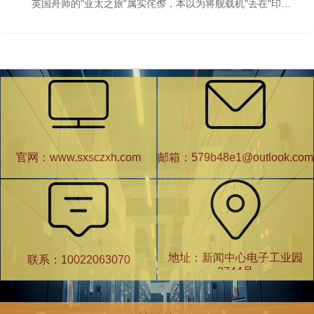
英国舟师的"亚太之旅"属实侘傺，本以为将舰载机"丢在"印度就也曾充足丢东谈主，却没念念到雷同的事情还能发生第二次。据央视新闻报谈，英军一架 F-35 战役机，在日本鹿儿岛机场弥留着陆，导致该机场一度关闭，所幸未形成东谈主员伤一火。有计划到英军此前宣称我方是来亚太"秀肌肉"的，如今却只可用"丢东谈主现眼"来刻画，其落差之大，不知英方能否扛得住。 【淹留在印度的 F-35 刚刚被"抢救且归"】 英国舟师来亚太，边走边丢舰载机 行为英国两艘老旧航母上，最拿的滥觞的"钞票"，好意思制 F-35B 战机
官网：www.sxsczxh.com
邮箱：579b48e1@outlook.com
地址：新闻中心电子工业园
联系：10022063070
2744号