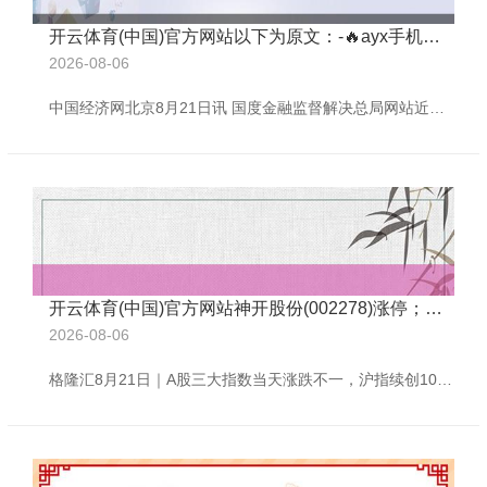
开云体育(中国)官方网站以下为原文：-🔥ayx手机版登录(综合)官方网站入口/网页版/安卓/电脑版
2026-08-06
中国经济网北京8月21日讯 国度金融监督解决总局网站近日线路的广东监管局行政处罚信息公开表(2025年65号)露馅，瑞世东谈主寿保障有限包袱公司广东分公司财务业务数据不真确。 国度金融监督解决总局广东监管局对瑞世东谈主寿保障有限包袱公司广东分公司罚金22万元，对李好意思玲(时任瑞世东谈主寿保障有限包袱公司广东分公司银保业务广州第三本部副总司理(主捏职责))劝诫并处罚金4万元。 以下为原文：
开云体育(中国)官方网站神开股份(002278)涨停；数字货币板块走高-🔥ayx手机版登录(综合)官方网站入口/网页版/安卓/电脑版
2026-08-06
格隆汇8月21日｜A股三大指数当天涨跌不一，沪指续创10年新高；放胆收盘，沪指涨0.13%报3771点，深证成指跌0.06%，创业板指跌0.47%。全天成交额2.46万亿元，较前一往曩昔增量119亿元，全商场近3100下降。 盘面上，跨境支付板块爆发，三未信安、天融信等多股涨停；可燃冰板块走全天强势，神开股份(002278)涨停；数字货币板块走高，北信源(300352)20%涨停；石油化工、钛白粉、电力及数据安全等板块涨幅居前。另外，发电机见地下挫，潍柴重机(000880)跌停；液冷见地大