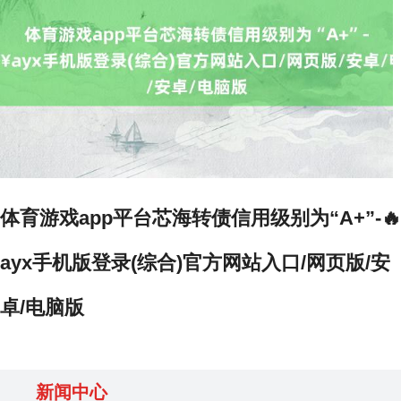
体育游戏app平台芯海转债信用级别为“A+”-🔥
ayx手机版登录(综合)官方网站入口/网页版/安
卓/电脑版
新闻中心