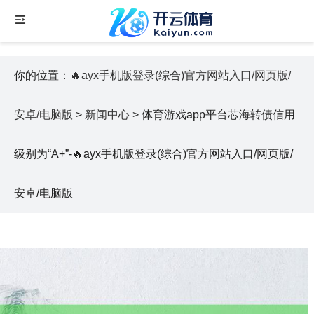
你的位置：
🔥ayx手机版登录(综合)官方网站入口/网页版/
安卓/电脑版
>
新闻中心
> 体育游戏app平台芯海转债信用
级别为“A+”-🔥ayx手机版登录(综合)官方网站入口/网页版/
安卓/电脑版