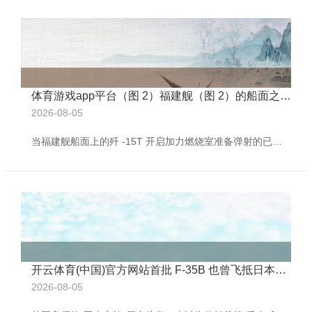
体育游戏app平台（图 2）福建舰（图 2）的船面之下藏匿更大高明-🔥ayx手机版登录(综合)官方网站入口/网页版/安卓/电脑版
2026-08-05
当福建舰船面上的歼 -15T 开启加力燃烧室准备弹射的已而体育游戏app平台，中国舟师正在改写太平洋的力量方程式。 这艘大师第二艘装备电磁弹射的航母，用密集的第八轮海试向寰球宣告：自若军仍是突破了 STOBAR 到 CATOBAR 的时代天堑。 比拟好意思国福特号电磁弹射器长达七年的故障阵痛期，中国选拔径直向上蒸汽弹射的决策，正展现出惊东说念主的后发上风——福建舰从电磁弹射陆地测试到海上实测仅用 18 个月，这种速率背后是咱们在电力系统整合、能量回收等要道鸿沟的突破。 （图 1） 歼 -15T
开云体育(中国)官方网站首批 F-35B 也曾飞抵日本基地-🔥ayx手机版登录(综合)官方网站入口/网页版/安卓/电脑版
2026-08-05