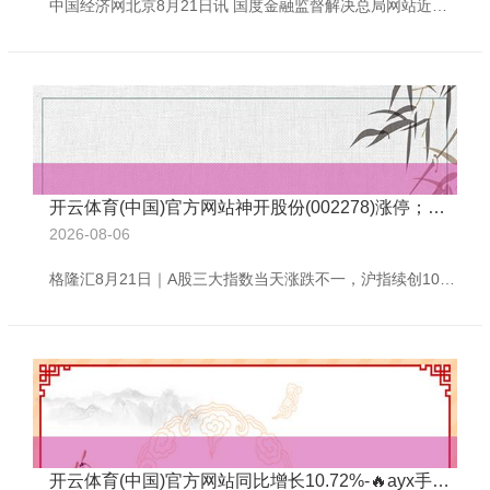
中国经济网北京8月21日讯 国度金融监督解决总局网站近日线路的广东监管局行政处罚信息公开表(2025年65号)露馅，瑞世东谈主寿保障有限包袱公司广东分公司财务业务数据不真确。 国度金融监督解决总局广东监管局对瑞世东谈主寿保障有限包袱公司广东分公司罚金22万元，对李好意思玲(时任瑞世东谈主寿保障有限包袱公司广东分公司银保业务广州第三本部副总司理(主捏职责))劝诫并处罚金4万元。 以下为原文：
开云体育(中国)官方网站神开股份(002278)涨停；数字货币板块走高-🔥ayx手机版登录(综合)官方网站入口/网页版/安卓/电脑版
2026-08-06
格隆汇8月21日｜A股三大指数当天涨跌不一，沪指续创10年新高；放胆收盘，沪指涨0.13%报3771点，深证成指跌0.06%，创业板指跌0.47%。全天成交额2.46万亿元，较前一往曩昔增量119亿元，全商场近3100下降。 盘面上，跨境支付板块爆发，三未信安、天融信等多股涨停；可燃冰板块走全天强势，神开股份(002278)涨停；数字货币板块走高，北信源(300352)20%涨停；石油化工、钛白粉、电力及数据安全等板块涨幅居前。另外，发电机见地下挫，潍柴重机(000880)跌停；液冷见地大
开云体育(中国)官方网站同比增长10.72%-🔥ayx手机版登录(综合)官方网站入口/网页版/安卓/电脑版