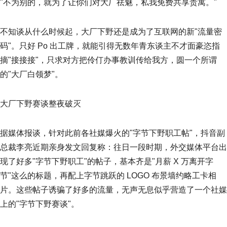
"不为别的，就为了让你们对大厂祛魅，私我免费共享贵寓。"
不知谈从什么时候起，大厂下野还是成为了互联网的新"流量密
码"。只好 Po 出工牌，就能引得无数年青东谈主不才面豪恣指
摘"接接接"，只求对方把伶仃办事教训传给我方，圆一个所谓
的"大厂白领梦"。
大厂下野赛谈整夜破灭
据媒体报谈，针对此前各社媒爆火的"字节下野职工帖"，抖音副
总裁李亮近期亲身发文回复称：往日一段时期，外交媒体平台出
现了好多"字节下野职工"的帖子，基本齐是"月薪 X 万离开字
节"这么的标题，再配上字节跳跃的 LOGO 布景墙约略工卡相
片。这些帖子诱骗了好多的流量，无声无息似乎营造了一个社媒
上的"字节下野赛谈"。