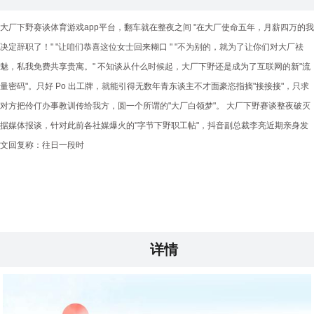
大厂下野赛谈体育游戏app平台，翻车就在整夜之间 "在大厂使命五年，月薪四万的我
决定辞职了！" "让咱们恭喜这位女士回来糊口 " "不为别的，就为了让你们对大厂祛
魅，私我免费共享贵寓。" 不知谈从什么时候起，大厂下野还是成为了互联网的新"流
量密码"。只好 Po 出工牌，就能引得无数年青东谈主不才面豪恣指摘"接接接"，只求
对方把伶仃办事教训传给我方，圆一个所谓的"大厂白领梦"。 大厂下野赛谈整夜破灭
据媒体报谈，针对此前各社媒爆火的"字节下野职工帖"，抖音副总裁李亮近期亲身发
文回复称：往日一段时
详情