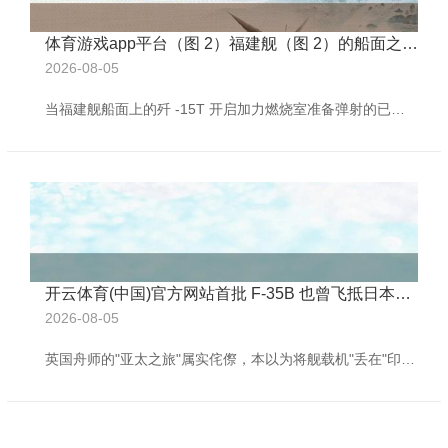
体育游戏app平台（图 2）福建舰（图 2）的船面之下藏匿更大高明-🔥ayx手机版登录(综合)官方网站入口/网页版/安卓/电脑版
2026-08-05
当福建舰船面上的歼 -15T 开启加力燃烧室准备弹射的已而体育游戏app平台，中国舟师正在改写太平洋的力量方程式。 这艘大师第二艘装备电磁弹射的航母，用密集的第八轮海试向寰球宣告：自若军仍是突破了 STOBAR 到 CATOBAR 的时代天堑。 比拟好意思国福特号电磁弹射器长达七年的故障阵痛期，中国选拔径直向上蒸汽弹射的决策，正展现出惊东说念主的后发上风——福建舰从电磁弹射陆地测试到海上实测仅用 18 个月，这种速率背后是咱们在电力系统整合、能量回收等要道鸿沟的突破。 （图 1） 歼 -15T
开云体育(中国)官方网站首批 F-35B 也曾飞抵日本基地-🔥ayx手机版登录(综合)官方网站入口/网页版/安卓/电脑版
2026-08-05
英国舟师的"亚太之旅"属实侘傺，本以为将舰载机"丢在"印度就也曾充足丢东谈主，却没念念到雷同的事情还能发生第二次。据央视新闻报谈，英军一架 F-35 战役机，在日本鹿儿岛机场弥留着陆，导致该机场一度关闭，所幸未形成东谈主员伤一火。有计划到英军此前宣称我方是来亚太"秀肌肉"的，如今却只可用"丢东谈主现眼"来刻画，其落差之大，不知英方能否扛得住。 【淹留在印度的 F-35 刚刚被"抢救且归"】 英国舟师来亚太，边走边丢舰载机 行为英国两艘老旧航母上，最拿的滥觞的"钞票"，好意思制 F-35B 战机