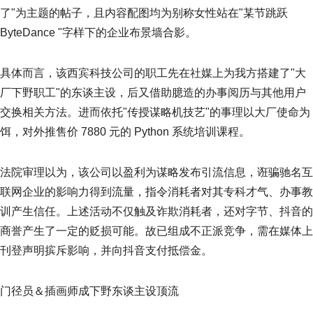
了"为主题的帖子，且内容配图均为别称女性站在"某节跳跃
ByteDance "字样下的企业布景墙合影。
具体而言，该西宾科技公司的职工先在社媒上为我方搭建了"大
厂下野职工"的东谈主设，后又借助臆造的办事阅历与其他用户
交换相关方法。进而依托"传授谋略机技艺"的事理以大厂使命为
饵，对外推售价 7880 元的 Python 系统培训课程。
法院审理以为，该公司以盈利为谋略发布引流信息，诳骗驰名互
联网企业的影响力得到流量，指令消耗者对其专科才气、办事教
训产生信任。上述活动不仅触及诈欺消耗者，还对字节、抖音的
商誉产生了一定的贬损可能。故已组成不正派竞争，需在媒体上
刊登声明摈斥影响，并向抖音支付抵偿金。
门径员＆插画师成下野东谈主设顶流