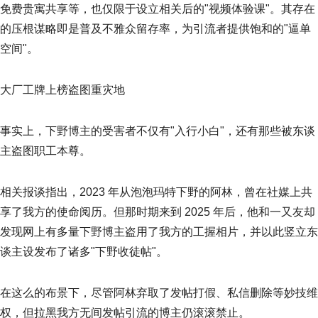
免费贵寓共享等，也仅限于设立相关后的"视频体验课"。其存在
的压根谋略即是普及不雅众留存率，为引流者提供饱和的"逼单
空间"。
大厂工牌上榜盗图重灾地
事实上，下野博主的受害者不仅有"入行小白"，还有那些被东谈
主盗图职工本尊。
相关报谈指出，2023 年从泡泡玛特下野的阿林，曾在社媒上共
享了我方的使命阅历。但那时期来到 2025 年后，他和一又友却
发现网上有多量下野博主盗用了我方的工握相片，并以此竖立东
谈主设发布了诸多"下野收徒帖"。
在这么的布景下，尽管阿林弃取了发帖打假、私信删除等妙技维
权，但拉黑我方无间发帖引流的博主仍滚滚禁止。