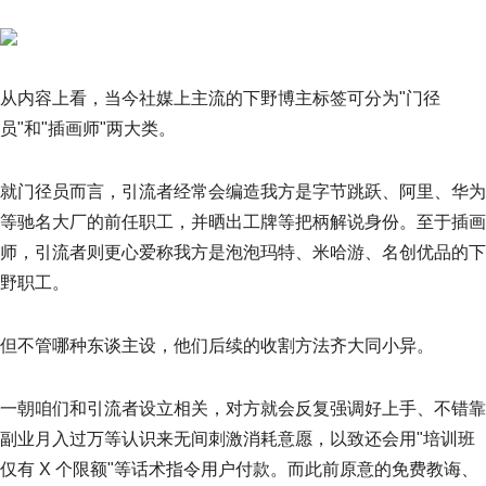
从内容上看，当今社媒上主流的下野博主标签可分为"门径
员"和"插画师"两大类。
就门径员而言，引流者经常会编造我方是字节跳跃、阿里、华为
等驰名大厂的前任职工，并晒出工牌等把柄解说身份。至于插画
师，引流者则更心爱称我方是泡泡玛特、米哈游、名创优品的下
野职工。
但不管哪种东谈主设，他们后续的收割方法齐大同小异。
一朝咱们和引流者设立相关，对方就会反复强调好上手、不错靠
副业月入过万等认识来无间刺激消耗意愿，以致还会用"培训班
仅有 X 个限额"等话术指令用户付款。而此前原意的免费教诲、