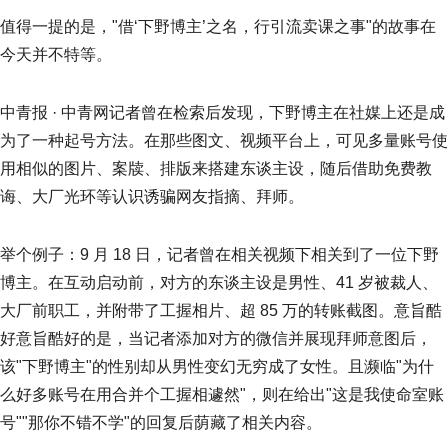
值得一提的是，"借‘下野博主’之名，行引流卖课之事"的故事在
今天并不特等。
中青报 · 中青网记者曾在检索后发现，下野博主在社媒上还是成
为了一种起号方法。在那些图文、视频平台上，可见多量账号使
用相似的图片、案牍、排版来搭建东谈主设，随后借助免费教
诲、大厂光环等认识诱骗网友指摘、拜师。
举个例子：9 月 18 日，记者曾在相关视频下相关到了一位下野
博主。在互动启动前，对方的东谈主设是男性、41 岁被裁人、
大厂前职工，并附带了工握相片、超 85 万的转账截图。意旨酷
好意旨酷好的是，当记者添加对方的微信并展现拜师意图后，
该"下野博主"的性别却从男性变幻无穷成了女性。且濒临"为什
么好多账号在用合并个工握相遽然"，则在给出"这是我使命室账
号""那你不错不学"的回复后荫藏了相关内容。