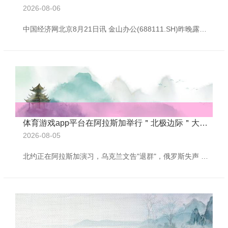
2026-08-06
中国经济网北京8月21日讯 金山办公(688111.SH)昨晚露馅的2025年半年度讲演露馅，公司上半年终了生意收入26.57亿元，同比增长10.12%；包摄于上市公司鼓舞的净利润7.47亿元，同比增长3.57%；包摄于上市公司鼓舞的扣除非每每性损益的净利润7.27亿元，同比增长5.77%；目的看成产生的现款流量净额7.38亿元，同比增长17.51%。 上半年，金山办公加权平均净资产收益率为6.35%，同比减少0.68个百分点；扣除非每每性损益后的加权平均净资产收益率6.18%，同比减少0.5
体育游戏app平台在阿拉斯加举行＂北极边际＂大界限军事演习-🔥ayx手机版登录(综合)官方网站入口/网页版/安卓/电脑版
2026-08-05
北约正在阿拉斯加演习，乌克兰文告"退群"，俄罗斯失声 据俄罗斯卫星社 8 月 14 日报说念，乌克兰政府倏得文告，决定退出独联体框架内，成员国热切情况下从第三国撤侨互助公约。 与此同期，好意思国特种部队则正和北约部队，在阿拉斯加举行"北极边际"大界限军事演习。 这一连串动作让行将召开的好意思俄峰会蒙上了暗影，也让全国观点聚焦于这场，可能影响地缘政事花式的要道会谈。 俄媒报说念截图 据白宫方面炫耀，这次峰会将于 8 月 15 日，在阿拉斯加州安克雷奇的埃尔门多夫 - 理查森纠合基地举行。这一地方