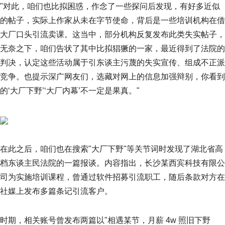
"对此，咱们也比拟困惑，作念了一些探问后发现，有好多近似
的帖子，实际上作家从未在字节使命，背后是一些培训机构在借
大厂口头引流卖课。这当中，部分机构反复发布此类失实帖子，
无奈之下，咱们告状了其中比拟猖獗的一家，最近得到了法院的
判决，认定这些活动属于引东谈主污蔑的失实宣传、组成不正派
竞争。也提示深广网友们，选藏对网上的信息加强辩别，你看到
的‘大厂下野’‘大厂内幕’不一定是果真。"
在此之后，咱们也在搜索"大厂下野"等关节词时发现了湖北省高
档东谈主民法院的一篇报谈。内容指出，长沙某西宾科技有限公
司为实施培训课程，曾通过软件招募引流职工，随后条款对方在
社媒上发布多篇条记引流客户。
时期，相关账号曾发布两篇以"相遇某节，月薪 4w 照旧下野