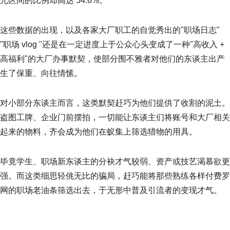
元区间的比例却高达 54.6%。
这些数据的出现，以及各家大厂职工的自觉秀出的"职场日志"
"职场 vlog "还是在一定进度上于公众心头变成了一种"高收入 +
高福利"的大厂办事默契，使部分围不雅者对他们的东谈主出产
生了保重、向往情愫。
对小部分东谈主而言，这类默契赶巧为他们提供了收割的泥土。
盗图工牌、企业门前摆拍，一切能让东谈主们将账号和大厂相关
起来的物料，齐会成为他们在蚁集上筛选猎物的用具。
毕竟学生、职场新东谈主的分袂才气较弱、资产或技艺渴慕欲更
强。而这类细思轻佻无比的骗局，赶巧能将那些熟练各样付费罗
网的职场老油条筛选出去，于无形中普及引流者的变现才气。