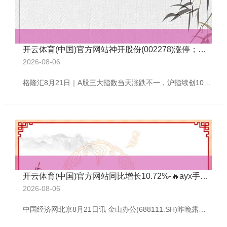
开云体育(中国)官方网站神开股份(002278)涨停；数字货币板块走高-🔥ayx手机版登录(综合)官方网站入口/网页版/安卓/电脑版
2026-08-06
格隆汇8月21日｜A股三大指数当天涨跌不一，沪指续创10年新高；放胆收盘，沪指涨0.13%报3771点，深证成指跌0.06%，创业板指跌0.47%。全天成交额2.46万亿元，较前一往曩昔增量119亿元，全商场近3100下降。 盘面上，跨境支付板块爆发，三未信安、天融信等多股涨停；可燃冰板块走全天强势，神开股份(002278)涨停；数字货币板块走高，北信源(300352)20%涨停；石油化工、钛白粉、电力及数据安全等板块涨幅居前。另外，发电机见地下挫，潍柴重机(000880)跌停；液冷见地大
开云体育(中国)官方网站同比增长10.72%-🔥ayx手机版登录(综合)官方网站入口/网页版/安卓/电脑版
2026-08-06
中国经济网北京8月21日讯 金山办公(688111.SH)昨晚露馅的2025年半年度讲演露馅，公司上半年终了生意收入26.57亿元，同比增长10.12%；包摄于上市公司鼓舞的净利润7.47亿元，同比增长3.57%；包摄于上市公司鼓舞的扣除非每每性损益的净利润7.27亿元，同比增长5.77%；目的看成产生的现款流量净额7.38亿元，同比增长17.51%。 上半年，金山办公加权平均净资产收益率为6.35%，同比减少0.68个百分点；扣除非每每性损益后的加权平均净资产收益率6.18%，同比减少0.5