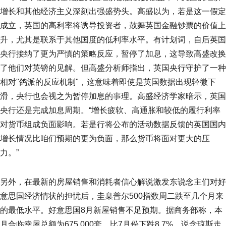
增长和其他经济主义深刻出强盛势头。高盛以为，若是这一假定
成立，英国的高利率将诱导投资者，鼓舞英国金融钞票的价值上
升，尤其是联系于其他国度的低利率水平。有计划词，自后英国
央行接纳了更为严慎的策略反应，暂停了加息，这导致高盛改换
了他们对英镑的见解。但高盛分析师指出，英国央行守护了一种
相对"鸽派的反应机制"，这意味着即使是英国数据出现轻微下
滑，央行也会视之为暂停加息的事理。高盛经济学家暗示，英国
央行还是完成加息周期。“增长疲软、高通胀和较低的履行利率
对货币组成负面影响。若是行将公布的活动数据反馈的英国国内
增长情况比咱们预期的更为负面，那么货币将面对更大的压
力。”
另外，在最新的房屋销售和消耗者信心解说激发东说念主们对好
意思国经济情状的担忧后，圭臬普尔500指数周二跌至几个月来
的最低水平。好意思国8月新屋销售不足预期。据商务部称，本
月合临幸屋总额为675,000套，比7月份下跌8.7%。说念琼斯走