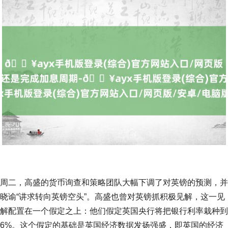
周二，高盛的货币询查和策略团队大幅下调了对英镑的预测，并
晓谕“讲求转向英镑空头”。高盛也曾对英镑抓积极见解，这一见
解配置在一个假定之上：他们假定英国央行将把银行利率栽种到
6%。这个假定的基础是英国经济数据发扬强盛，即英国的经济