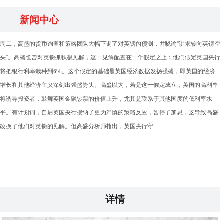
新闻中心
周二，高盛的货币询查和策略团队大幅下调了对英镑的预测，并晓谕“讲求转向英镑空
头”。高盛也曾对英镑抓积极见解，这一见解配置在一个假定之上：他们假定英国央行
将把银行利率栽种到6%。这个假定的基础是英国经济数据发扬强盛，即英国的经济
增长和其他经济主义深刻出强盛势头。高盛以为，若是这一假定成立，英国的高利率
将诱导投资者，鼓舞英国金融钞票的价值上升，尤其是联系于其他国度的低利率水
平。有计划词，自后英国央行接纳了更为严慎的策略反应，暂停了加息，这导致高盛
改换了他们对英镑的见解。但高盛分析师指出，英国央行守
详情