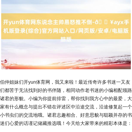
伯仲姐妹们开yun体育网，我又来啦！最近传奇许多书迷一又友
们都苦于无法找到好的书伴随，相同动作老书迷的小编相配领路
诸君的形貌。小编为你提前排雷，帮你找到我方心中的最爱，大
家有什么概念与提出不错在评述区中沿途交流，沿途修复起一个
小书虫们的交流地哦。诸君志趣相合、好意思貌与聪颖并存的书
迷们心爱的话谨记储藏推选哦！今天给大家带来的精彩本体是：