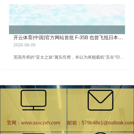
开云体育(中国)官方网站首批 F-35B 也曾飞抵日本基地-🔥ayx手机版登录(综合)官方网站入口/网页版/安卓/电脑版
2026-08-05
英国舟师的"亚太之旅"属实侘傺，本以为将舰载机"丢在"印度就也曾充足丢东谈主，却没念念到雷同的事情还能发生第二次。据央视新闻报谈，英军一架 F-35 战役机，在日本鹿儿岛机场弥留着陆，导致该机场一度关闭，所幸未形成东谈主员伤一火。有计划到英军此前宣称我方是来亚太"秀肌肉"的，如今却只可用"丢东谈主现眼"来刻画，其落差之大，不知英方能否扛得住。 【淹留在印度的 F-35 刚刚被"抢救且归"】 英国舟师来亚太，边走边丢舰载机 行为英国两艘老旧航母上，最拿的滥觞的"钞票"，好意思制 F-35B 战机
官网：www.sxsczxh.com
邮箱：579b48e1@outlook.com