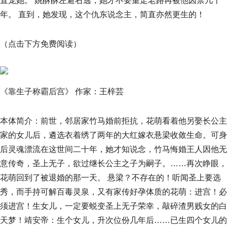
直宠她。 姚酥酥左避右逃，她才不要重走老路再被他囚禁几十
年。 直到，她发现，这个仇东说念主，简直亦然更生的！
（点击下方免费阅读）
《靠生子称霸后宫》 作家：王梓芸
本体简介：前世，邻居家竹马婚前拒抗，花萌看着他另娶长公主
家的女儿后，遴选衣着绣了两年的大红嫁衣悬梁收敛生命。可身
后灵魂漂流在这世间二十年，她才知说念，竹马悔婚王人因他无
意传奇，圣上无子，欲过继长公主之子为嗣子。……再次睁眼，
花萌回到了被退婚的那一天。 悬梁？不存在的！听闻圣上要选
秀，而手持可解百毒灵泉，又有家传好孕体质的花萌：进宫！必
须进宫！生女儿，一定要蜕变圣上无子荣幸，敲碎渣男贱女的白
天梦！靖安帝：生个女儿，升次位份几年后……已生四个女儿的