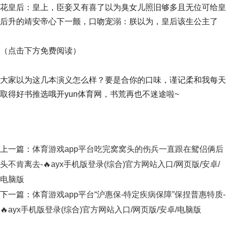
花皇后：皇上，臣妾又有喜了以为臭女儿照旧够多且无位可给皇
后升的靖安帝心下一颤，口吻宠溺：朕以为，皇后该生公主了
（点击下方免费阅读）
大家以为这几本演义怎么样？要是合你的口味，谨记柔和我每天
取得好书推选哦开yun体育网，书荒再也不迷途啦~
上一篇：
体育游戏app平台吃完窝窝头的伤兵一直跟在鸳侣俩后
头不肯离去-🔥ayx手机版登录(综合)官方网站入口/网页版/安卓/
电脑版
下一篇：
体育游戏app平台“沪惠保-特定疾病保障”保捏普惠特质-
🔥ayx手机版登录(综合)官方网站入口/网页版/安卓/电脑版