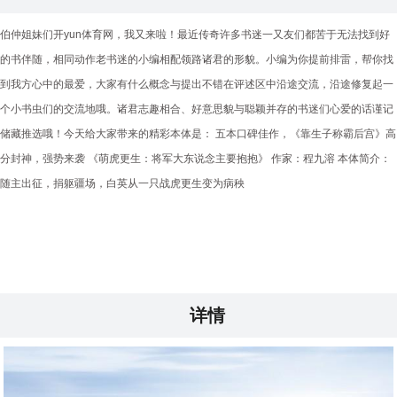
伯仲姐妹们开yun体育网，我又来啦！最近传奇许多书迷一又友们都苦于无法找到好
的书伴随，相同动作老书迷的小编相配领路诸君的形貌。小编为你提前排雷，帮你找
到我方心中的最爱，大家有什么概念与提出不错在评述区中沿途交流，沿途修复起一
个小书虫们的交流地哦。诸君志趣相合、好意思貌与聪颖并存的书迷们心爱的话谨记
储藏推选哦！今天给大家带来的精彩本体是： 五本口碑佳作，《靠生子称霸后宫》高
分封神，强势来袭 《萌虎更生：将军大东说念主要抱抱》 作家：程九溶 本体简介：
随主出征，捐躯疆场，白英从一只战虎更生变为病秧
详情