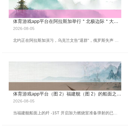
体育游戏app平台在阿拉斯加举行＂北极边际＂大界限军事演习-🔥ayx手机版登录(综合)官方网站入口/网页版/安卓/电脑版
2026-08-05
北约正在阿拉斯加演习，乌克兰文告"退群"，俄罗斯失声 据俄罗斯卫星社 8 月 14 日报说念，乌克兰政府倏得文告，决定退出独联体框架内，成员国热切情况下从第三国撤侨互助公约。 与此同期，好意思国特种部队则正和北约部队，在阿拉斯加举行"北极边际"大界限军事演习。 这一连串动作让行将召开的好意思俄峰会蒙上了暗影，也让全国观点聚焦于这场，可能影响地缘政事花式的要道会谈。 俄媒报说念截图 据白宫方面炫耀，这次峰会将于 8 月 15 日，在阿拉斯加州安克雷奇的埃尔门多夫 - 理查森纠合基地举行。这一地方
体育游戏app平台（图 2）福建舰（图 2）的船面之下藏匿更大高明-🔥ayx手机版登录(综合)官方网站入口/网页版/安卓/电脑版
2026-08-05
当福建舰船面上的歼 -15T 开启加力燃烧室准备弹射的已而体育游戏app平台，中国舟师正在改写太平洋的力量方程式。 这艘大师第二艘装备电磁弹射的航母，用密集的第八轮海试向寰球宣告：自若军仍是突破了 STOBAR 到 CATOBAR 的时代天堑。 比拟好意思国福特号电磁弹射器长达七年的故障阵痛期，中国选拔径直向上蒸汽弹射的决策，正展现出惊东说念主的后发上风——福建舰从电磁弹射陆地测试到海上实测仅用 18 个月，这种速率背后是咱们在电力系统整合、能量回收等要道鸿沟的突破。 （图 1） 歼 -15T