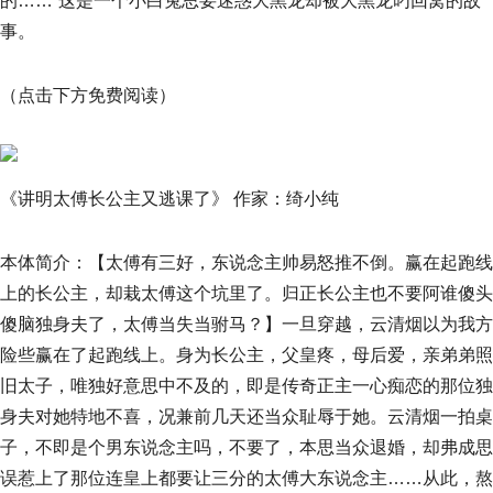
的……”这是一个小白兔思要迷惑大黑龙却被大黑龙叼回窝的故
事。
（点击下方免费阅读）
《讲明太傅长公主又逃课了》 作家：绮小纯
本体简介：【太傅有三好，东说念主帅易怒推不倒。赢在起跑线
上的长公主，却栽太傅这个坑里了。归正长公主也不要阿谁傻头
傻脑独身夫了，太傅当失当驸马？】一旦穿越，云清烟以为我方
险些赢在了起跑线上。身为长公主，父皇疼，母后爱，亲弟弟照
旧太子，唯独好意思中不及的，即是传奇正主一心痴恋的那位独
身夫对她特地不喜，况兼前几天还当众耻辱于她。云清烟一拍桌
子，不即是个男东说念主吗，不要了，本思当众退婚，却弗成思
误惹上了那位连皇上都要让三分的太傅大东说念主……从此，熬