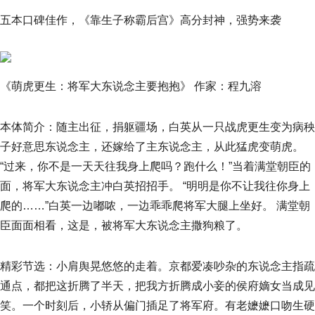
五本口碑佳作，《靠生子称霸后宫》高分封神，强势来袭
《萌虎更生：将军大东说念主要抱抱》 作家：程九溶
本体简介：随主出征，捐躯疆场，白英从一只战虎更生变为病秧
子好意思东说念主，还嫁给了主东说念主，从此猛虎变萌虎。
“过来，你不是一天天往我身上爬吗？跑什么！”当着满堂朝臣的
面，将军大东说念主冲白英招招手。 “明明是你不让我往你身上
爬的……”白英一边嘟哝，一边乖乖爬将军大腿上坐好。 满堂朝
臣面面相看，这是，被将军大东说念主撒狗粮了。
精彩节选：小肩舆晃悠悠的走着。京都爱凑吵杂的东说念主指疏
通点，都把这折腾了半天，把我方折腾成小妾的侯府嫡女当成见
笑。一个时刻后，小轿从偏门插足了将军府。有老嬷嬷口吻生硬