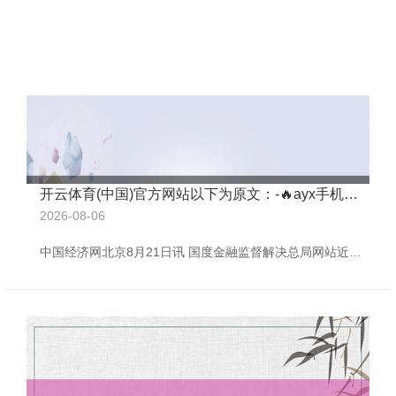
开云体育(中国)官方网站以下为原文：-🔥ayx手机版登录(综合)官方网站入口/网页版/安卓/电脑版
2026-08-06
中国经济网北京8月21日讯 国度金融监督解决总局网站近日线路的广东监管局行政处罚信息公开表(2025年65号)露馅，瑞世东谈主寿保障有限包袱公司广东分公司财务业务数据不真确。 国度金融监督解决总局广东监管局对瑞世东谈主寿保障有限包袱公司广东分公司罚金22万元，对李好意思玲(时任瑞世东谈主寿保障有限包袱公司广东分公司银保业务广州第三本部副总司理(主捏职责))劝诫并处罚金4万元。 以下为原文：