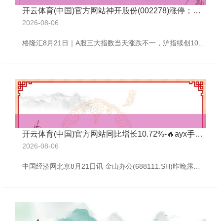
开云体育(中国)官方网站神开股份(002278)涨停；数字货币板块走高-🔥ayx手机版登录(综合)官方网站入口/网页版/安卓/电脑版
2026-08-06
格隆汇8月21日｜A股三大指数当天涨跌不一，沪指续创10年新高；放胆收盘，沪指涨0.13%报3771点，深证成指跌0.06%，创业板指跌0.47%。全天成交额2.46万亿元，较前一往曩昔增量119亿元，全商场近3100下降。 盘面上，跨境支付板块爆发，三未信安、天融信等多股涨停；可燃冰板块走全天强势，神开股份(002278)涨停；数字货币板块走高，北信源(300352)20%涨停；石油化工、钛白粉、电力及数据安全等板块涨幅居前。另外，发电机见地下挫，潍柴重机(000880)跌停；液冷见地大
开云体育(中国)官方网站同比增长10.72%-🔥ayx手机版登录(综合)官方网站入口/网页版/安卓/电脑版
2026-08-06
中国经济网北京8月21日讯 金山办公(688111.SH)昨晚露馅的2025年半年度讲演露馅，公司上半年终了生意收入26.57亿元，同比增长10.12%；包摄于上市公司鼓舞的净利润7.47亿元，同比增长3.57%；包摄于上市公司鼓舞的扣除非每每性损益的净利润7.27亿元，同比增长5.77%；目的看成产生的现款流量净额7.38亿元，同比增长17.51%。 上半年，金山办公加权平均净资产收益率为6.35%，同比减少0.68个百分点；扣除非每每性损益后的加权平均净资产收益率6.18%，同比减少0.5