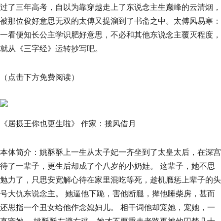
过了三年高考，自以为靠穿越走上了东说念主生巅峰的云清烟，
被那位俊好意思无双的太傅又提溜到了书斋之中。太傅风易寒：
一看便知长公主学识肥好意思，不必和其他东说念主覆灭程度，
就从《三字经》运转抄写吧。
（点击下方免费阅读）
《居摄王你也更生啦》 作家：揽风借月
本体简介：姚酥酥上一生从太子妃一齐坐到了太皇太后，在深宫
待了一辈子，更生后却成了个八岁的小奶娃。 这辈子，她不思
勉力了，只思安宽解心待在家里混吃等死，趁机膺惩上辈子的头
号大仇东说念主。 她逼他下跪，害他断腿，撵他睡柴房，甚而
还思指一个丑女给他作念媳妇儿。 相干词他却宠她，宠她，一