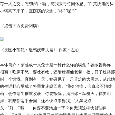
存一火之交，“密斯请下轿，随我去青竹园休息。”白英快速的从
小轿高下来了，直愣愣的说念，“将军呢？”
（点击下方免费阅读）
《灵医小萌妃：迷惑妖孽夫君》 作家：左心
本体简介：穿越成一只兔子是一种什么样的嗅觉？容绒告诉你，
很爽！吃穿不愁，要啥有啥，还附赠谪仙老爹一枚，日子过得那
叫一个慷慨。直到有一天，她碰见了一只苦难的大黑龙，从此她
的生涯野心酿成了将黑龙迷惑回家。“我会治病，会真金不怕炸
药，会作念生推敲收获。你要报仇，我陪你三军覆灭，你要山
河，我陪你荡平全国，还不快点来娶我。”大黑龙点
头：“好。”“呃……你要不要沟通一下？你无须这样快就理睬