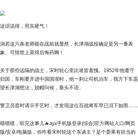
这话说得，照实硬气！
淌若这六条老师能在战前就显然，长津湖战役确定是另一番表
象。可惜世上莫得后悔药啊！
关于那些远隔的战士，宋时轮心里比谁皆羞愧。1952年他遵守
归国，车刚要开进中国国境时，他一刹让司机泊车，我方下车遥
望长津湖想法，脱帽问候，垂头不语。
警卫员昔时请示手艺时，才发现这位百战将军早已泪下如雨……
啧啧啧，听完这事儿🔥ayx手机版登录(综合)官方网站入口/网页
版/安卓/电脑版，你咋看宋时轮这个东谈主？是个委果有担当的