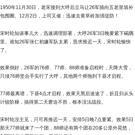
1950年11月30日，老宋接到大呼后立马让26军插向五老里填补
包围圈。12月2日，上司又催：迅速去黄草岭加强堤防！
宋时轮知谈事儿大，迅速调理部署，大呼26军3日晚要紧下碣隅
里。谁知26军张仁初嫌军队太累，恳求推迟一天，宋时轮愉快
了。
效果倒好，26军的76师、77师、88师准备启程时，天降大雪，
只须76师坚合手实行了大呼，其他两个师拖到下昼才启程。
77师最离谱，下昼4点才启程，效果天黑后迷途了，折且归从头
计较阶梯，搞得第二天窘迫不胜，根本没法战役。
宋时轮没主见，只可再推迟一天，安排5日晚7点要紧。效果5日
那天77师就来了一个团，88师还有两个团在20多公里外晃悠，