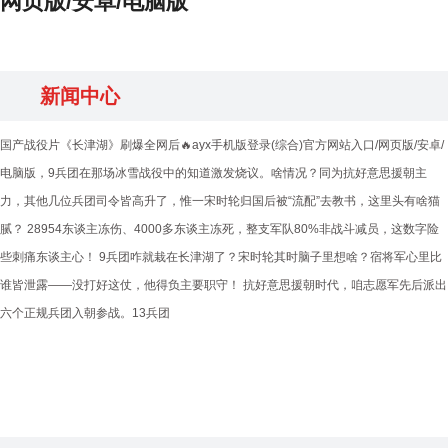
网页版/安卓/电脑版
新闻中心
国产战役片《长津湖》刷爆全网后🔥ayx手机版登录(综合)官方网站入口/网页版/安卓/
电脑版，9兵团在那场冰雪战役中的知道激发烧议。啥情况？同为抗好意思援朝主
力，其他几位兵团司令皆高升了，惟一宋时轮归国后被“流配”去教书，这里头有啥猫
腻？ 28954东谈主冻伤、4000多东谈主冻死，整支军队80%非战斗减员，这数字险
些刺痛东谈主心！ 9兵团咋就栽在长津湖了？宋时轮其时脑子里想啥？宿将军心里比
谁皆泄露——没打好这仗，他得负主要职守！ 抗好意思援朝时代，咱志愿军先后派出
六个正规兵团入朝参战。13兵团