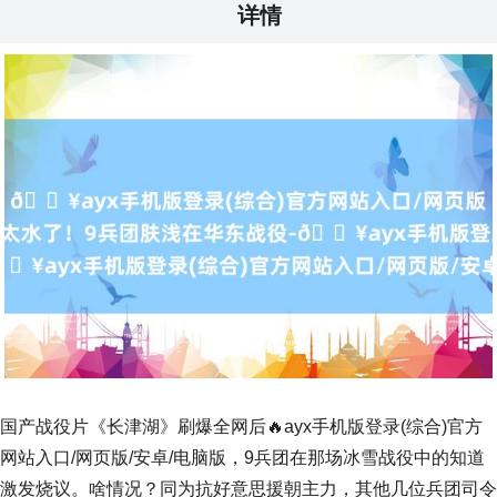
详情
国产战役片《长津湖》刷爆全网后🔥ayx手机版登录(综合)官方
网站入口/网页版/安卓/电脑版，9兵团在那场冰雪战役中的知道
激发烧议。啥情况？同为抗好意思援朝主力，其他几位兵团司令