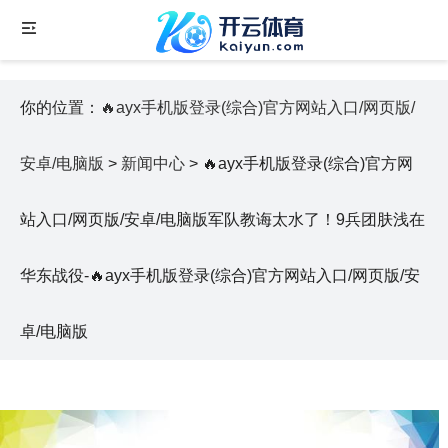
你的位置：
🔥ayx手机版登录(综合)官方网站入口/网页版/
安卓/电脑版
>
新闻中心
> 🔥ayx手机版登录(综合)官方网
站入口/网页版/安卓/电脑版军队教诲太水了！9兵团肤浅在
华东战役-🔥ayx手机版登录(综合)官方网站入口/网页版/安
卓/电脑版