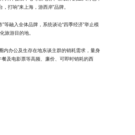
台，打响“来上海，游西岸”品牌。
”等融入全体品牌，系统谈论“四季经济”举止模
元化旅游目的地。
存圈内办公及生存在地东谈主群的销耗需求，量身
午餐及电影票等高频、廉价、可即时销耗的西