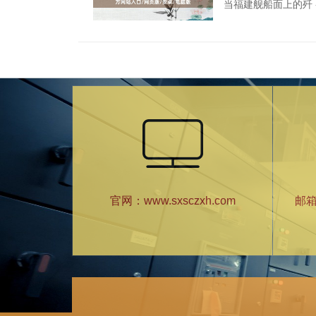
官网：www.sxsczxh.com
邮箱：