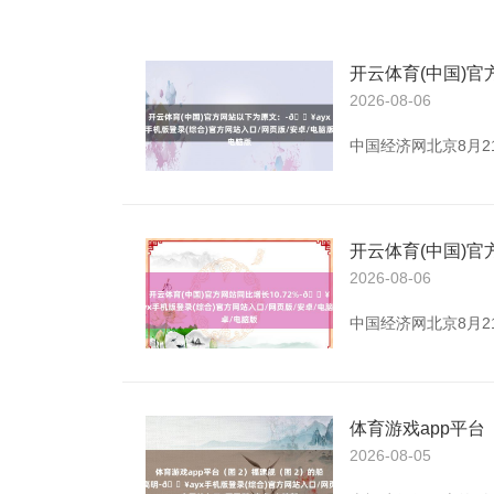
2026-08-06
2026-08-06
2026-08-05