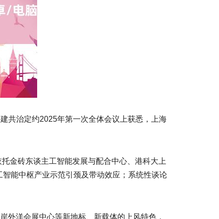
共治定约2025年第一次全体会议上获悉，上海
依托金砖东谈主工智能发展与配合中心、港科大上
工智能中枢产业示范引颈及带动效应；系统性谈论
岸外洋会展中心等新地标、新载体的上风特色，