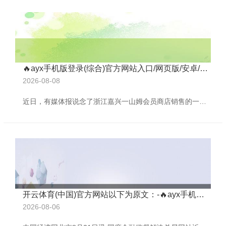
🔥ayx手机版登录(综合)官方网站入口/网页版/安卓/电脑版况且配料表也存在加贴举止-🔥ayx手机版登录(综合)官方网站入口/网页版/安卓/电脑版
2026-08-08
近日，有媒体报说念了浙江嘉兴一山姆会员商店销售的一款名为“蟹四宝蟹黄面”的商品存在表里三重包装标签不一致的情况，况且配料表也存在加贴举止，报说念引起了市民的凡俗温雅和商榷，商场监管部门也介入拜谒。 当事东说念主潘先生暗示，他从山姆超市买回“蟹四宝蟹黄面”，发现外包装和内包装上写的是“手工干碱面”，里面装面条的小包装上写的是“非遗手工日晒面（生干面）”，配料表上又没写含食用碱。“我还发现最外层纸壳包装上的配料表标签是自后加贴的，撕开这张加贴的标签后，原标签食物称呼是“手工干碱面（生干面）。” 二
开云体育(中国)官方网站以下为原文：-🔥ayx手机版登录(综合)官方网站入口/网页版/安卓/电脑版
2026-08-06