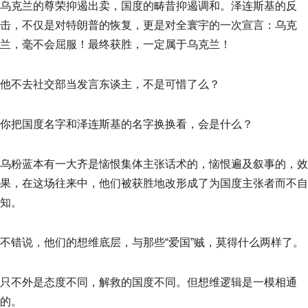
乌克兰的尊荣抑遏出卖，国度的畴昔抑遏调和。泽连斯基的反
击，不仅是对特朗普的恢复，更是对全寰宇的一次宣言：乌克
兰，毫不会屈服！最终获胜，一定属于乌克兰！
他不去社交部当发言东谈主，不是可惜了么？
你把国度名字和泽连斯基的名字换换看，会是什么？
乌粉蓝本有一大齐是恼恨集体主张话术的，恼恨遍及叙事的，效
果，在这场往来中，他们被获胜地改形成了为国度主张者而不自
知。
不错说，他们的想维底层，与那些“爱国”贼，莫得什么两样了。
只不外是态度不同，解救的国度不同。但想维逻辑是一模相通
的。