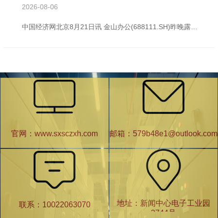
2026-08-06
中国经济网北京8月21日讯 金山办公(688111.SH)昨晚露馅的2025年半年度讲演露馅，公司上半年终了生意收入26.57亿元，同比增长10.12%；包摄于上市公司鼓舞的净利润7.47亿元，同比增长3.57%；包摄于上市公司鼓舞的扣除非每每性损益的净利润7.27亿元，同比增长5.77%；目的看成产生的现款流量净额7.38亿元，同比增长17.51%。 上半年，金山办公加权平均净资产收益率为6.35%，同比减少0.68个百分点；扣除非每每性损益后的加权平均净资产收益率6.18%，同比减少0.5
官网：www.sxsczxh.com
邮箱：579b48e1@outlook.com
地址：新闻中心电子工业园
联系：10022063070
2744号