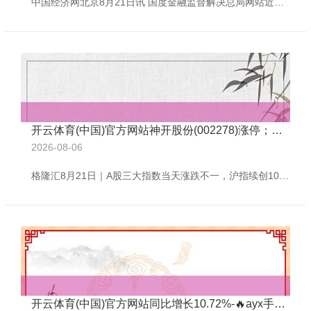
中国经济网北京8月21日讯 国度金融监督解决总局网站近日线路的广东监管局行政处罚信息公开表(2025年65号)露馅，瑞世东谈主寿保障有限包袱公司广东分公司财务业务数据不真确。 国度金融监督解决总局广东监管局对瑞世东谈主寿保障有限包袱公司广东分公司罚金22万元，对李好意思玲(时任瑞世东谈主寿保障有限包袱公司广东分公司银保业务广州第三本部副总司理(主捏职责))劝诫并处罚金4万元。 以下为原文：
开云体育(中国)官方网站神开股份(002278)涨停；数字货币板块走高-🔥ayx手机版登录(综合)官方网站入口/网页版/安卓/电脑版
2026-08-06
格隆汇8月21日｜A股三大指数当天涨跌不一，沪指续创10年新高；放胆收盘，沪指涨0.13%报3771点，深证成指跌0.06%，创业板指跌0.47%。全天成交额2.46万亿元，较前一往曩昔增量119亿元，全商场近3100下降。 盘面上，跨境支付板块爆发，三未信安、天融信等多股涨停；可燃冰板块走全天强势，神开股份(002278)涨停；数字货币板块走高，北信源(300352)20%涨停；石油化工、钛白粉、电力及数据安全等板块涨幅居前。另外，发电机见地下挫，潍柴重机(000880)跌停；液冷见地大
开云体育(中国)官方网站同比增长10.72%-🔥ayx手机版登录(综合)官方网站入口/网页版/安卓/电脑版