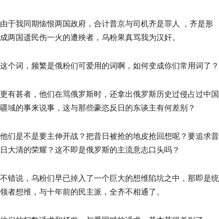
由于我同期恼恨两国政府，合计普京与司机齐是罪人 ，齐是形
成两国遗民伤一火的遭殃者，乌粉果真骂我为汉奸。
这个词，频繁是俄粉们可爱用的词啊，如何变成你们常用词了？
更有甚者，他们在骂俄罗斯时，还拿出俄罗斯历史过侵占过中国
疆域的事来说事，这与那些豪恣反日的东谈主有何差别？
他们是不是要主伸开战？把昔日被抢的地皮抢回想呢？要追求昔
日大清的荣耀？这不即是俄罗斯的主流意志口头吗？
不错说，乌粉们早已掉入了一个巨大的想维陷坑之中，那即是统
领者想维，与十年前的民主派，全齐不相通了。