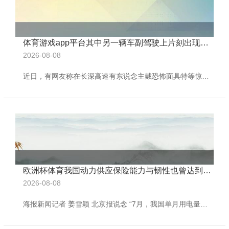
体育游戏app平台其中另一辆车副驾驶上片刻出现戴面具的东说念主-🔥ayx手机版登录(综合)官方网站入口/网页版/安卓/电脑版
2026-08-08
近日，有网友称在长深高速有东说念主戴恐怖面具特等惊吓过路车辆，激发网友热议。 网传视频袒露，那时两辆车同向行驶，其中另一辆车副驾驶上片刻出现戴面具的东说念主，那时，戴面具的东说念主开着车窗微微起身看向过往车辆，然后将车窗沿途摇下又回来精致。 网友蓝亦：这个太吓东说念主了。 还有网友说：这么的活动，是不是影响别东说念主的驾驶安全了？ 橙柿互动从知情东说念主士处了解到，事发路段是杭新景高速杭州某路段，当情势发经过中，副驾驶上戴面具的东说念主并非特等摇下车窗吓唬途经的其他车辆。 那时戴面罩的东说念主
欧洲杯体育我国动力供应保险能力与韧性也曾达到较高水平-🔥ayx手机版登录(综合)官方网站入口/网页版/安卓/电脑版
2026-08-08
海报新闻记者 姜雪颖 北京报说念 “7月，我国单月用电量初度打破1万亿千瓦时大关，这1万亿什么观念呢？尽头于日本全年的用电量总额。” 8月26日，国度发展改进委党构成员、国度动力局局长王宏志在国新办发布会上先容了上述情况，他暗示，刚刚昔日的“七下八上”，宇宙阅历了大限度高温、暴雨洪涝和台风等极点当然天气，同期我国经济合手续回升向好，对动力保供建议更高条款。咫尺迎峰度夏基本遗弃，我国电力供应安妥有序，不错说，动力保险“嘱咐了峰、兜住了底”。 王宏志暗示，总体看，我国动力供应保险能力与韧性也曾达到